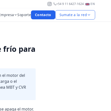
|
+54 9 11 6427-1624
|
EN
Empresa
Soporte
Contacto
Sumate a la red
 frío para
 el motor del
carga o el
ínea MBT y CVR
se apaga el motor.