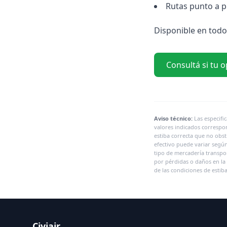
Rutas punto a p
Disponible en todo
Consultá si tu 
Aviso técnico:
Las especifi
valores indicados correspo
estiba correcta que no obst
efectivo puede variar según 
tipo de mercadería transpor
por pérdidas o daños en la 
de las condiciones de esti
Civiair