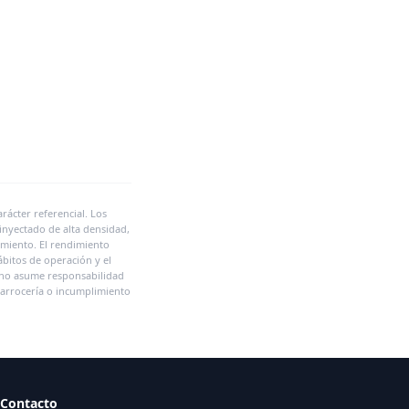
ácter referencial. Los
inyectado de alta densidad,
imiento. El rendimiento
ábitos de operación y el
r no asume responsabilidad
 carrocería o incumplimiento
Contacto