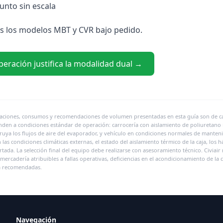
unto sin escala
s los modelos MBT y CVR bajo pedido.
operación justifica la modalidad dual →
caciones, consumos y recomendaciones de volumen presentadas en esta guía son de car
nden a condiciones estándar de operación: carrocería con aislamiento de poliuretano 
ruya los flujos de aire del evaporador, y vehículo en condiciones normales de manten
las condiciones climáticas externas, el estado del aislamiento térmico de la caja, los h
tada. La selección final del equipo debe realizarse con asesoramiento técnico. Civiai
mercadería atribuibles a fallas operativas, deficiencias en el acondicionamiento de la
ba recomendadas.
Navegación